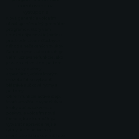
orientované na
vystúpenia
Nová generácia volca fm
obsahuje náhodný generátor
programov, ktorý vám
umožní nájsť novú inšpiráciu
prostredníctvom šťastných
náhod a nečakaných zvukov.
Samozrejme, stále obsahuje
veľmi uznávané funkcie, ako
je warp active step, pattern
chain a vylepšený
arpegiátor, vďaka ktorým
môžete ľahko vytvárať
bláznivé slučkové rytmy a
patterny.
Okrem funkcie active step,
ktorá umožňuje vynechávať
kroky počas sekvencie,
poskytuje volca fm nové
funkcie, ktoré umožňujú
vytvárať nepravidelnejšie
rytmy. Ak je active step
menší ako 16 krokov, môžete