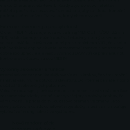
Na základe všeobecných požiadaviek obsahuje volca fm okrem
efektu Chorus aj svieži Reverb. Každý z týchto dvoch efektov
môžete používať a nastavovať samostatne, aby ste dodali konečnú
podobu akémukoľvek FM zvuku, ktorý chcete vytvoriť.
Externý sekvencing a pripojiteľnosť
Okrem MIDI IN obsahuje nová volca fm aj MIDI OUT (IN/OUT 3,5 mm
TRS), vďaka čomu je možné používať intuitívny interný sekvencer
volca na ovládanie iných zariadení prostredníctvom MIDI, čo z neho
robí perfektný doplnok k vašej samostatnej zostave. Samozrejme,
dobre spolupracuje aj s vašou vybranou DAW vďaka prijímaniu nôt,
kontrolerov a časovania cez MIDI IN.
Výkonný sekvencer a funkcie
Interný sekvencer ponúka slučkovanie až 16 krokov, čo vám umožní
nahrávať vašu hru na dotykovú klaviatúru. Do internej pamäte možno
uložiť až 16 sekvenčných patternov.
Volca fm obsahuje aj funkciu motion sequence, ktorá v reálnom čase
zaznamenáva všetky jemné nuansy vašej hry a pohyby knobov, čo
vám umožňuje pridať do zvuku časovo premenlivé zmeny. Je to
skvelý spôsob, ako zdokonaľovať svoje slučky, a tiež vám umožňuje
vytvárať veľmi originálne živé vystúpenia.
Nová randomizácia
programu a funkcie