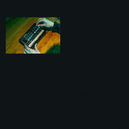
kompatibilitu, a dokáže dokonca načítať súbory vo formáte SYS-
EX/SYX.
Veľmi jednoduchá
úprava zvuku
Volca fm sprístupňuje
editáciu FM zvuku pomocou
mimoriadne jednoduchých
editačných knobov
MODULATOR/CARRIER -
pohyby knobov sú
namapované na viaceré
parametre pre ľahko
pochopiteľné zmeny zvuku.
Nadšenci FM sa môžu v
menu ponoriť aj do plných
úprav parametrov. Volca fm
sa dodáva spolu so
zoznamom parametrov,
ktorý vám v tom pomôže.
Bezkonkurenčný formát
Nový model volca fm je v súlade s tradíciou volca dodávaný v
prenosnom, malom vyhotovení, ktoré si môžete vziať kamkoľvek so