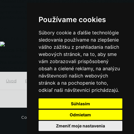
"Reason Lite", ako aj softvérové syntetizátory KORG a ďalších značiek.
Inými slovami, v okamihu, keď sa vám do rúk dostane tento
syntetizátor, budete mať k dispozícii množstvo nástrojov, ktoré vám
pomôžu posunúť vašu hudbu na vyššiu úroveň.
Používame cookies
Viac informácií o Balíku softvéru KORG a súbory na stiahnutie tu:
Súbory cookie a ďalšie technológie
Špecifikácia >
sledovania používame na zlepšenie
vášho zážitku z prehliadania našich
Volca FM2
webových stránok, na to, aby sme
volca Séria
vám zobrazovali prispôsobený
Na stiahnutie
Návod KORG volca FM
obsah a cielené reklamy, na analýzu
návštevnosti našich webových
Úvod
Produkty
DJ & Produkčné nástroje
Volca FM2
stránok a na pochopenie toho,
odkiaľ naši návštevníci prichádzajú.
Súhlasím
Odmietam
Copyright
2019 KORG Inc. All Rights Reserved.
©
Zmeniť moje nastavenia