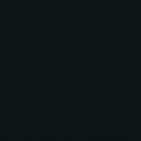
použiť funkciu warp active
step na kompenzáciu, takže
zaberiete rovnaký čas
prehrávania ako 16 krokov;
potom synchronizáciou
prehrávania s iným nástrojom
série volca môžete zámerne
skresliť časovanie krokov a
generovať skutočne
netradičné predstavenia.
Okrem toho funkcia pattern
chain umožňuje spojiť
viacero sekvenčných
patternov do postupného
prehrávania, takže je možné
spojením až 16 sekvencií
vytvoriť rozsiahly vývoj s 32,
64 alebo dokonca 256
krokmi.
Plná kompatibilita s klasickými Sys-Ex
Volca fm dokonale reprodukuje zvukový engine Yamahy DX7,
klasického digitálneho syntetizátora, vďaka ktorému svet spoznal FM
syntézu. Jej šesť operátorov a 32 algoritmov zabezpečuje úplnú