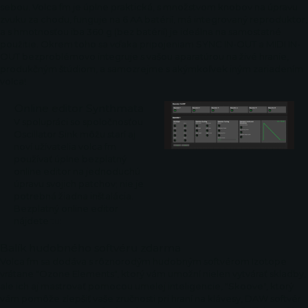
sebou. Volca fm je úplne praktická, s množstvom knobov na úpravu
zvuku za chodu, funguje na 6 AA batérií, má integrovaný reproduktor,
a s hmotnosťou iba 360 g (bez batérií) je ideálna na samostatné
použitie. Okrem toho sa vďaka pripojeniam SYNC IN-OUT a MIDI IN-
OUT bezproblémovo integruje s vašou aparatúrou na živé hranie,
produkčným štúdiom, a samozrejme s akýmkoľvek iným zariadením
volca!
Online editor Synthmata
V spolupráci so spoločnosťou
Oscillator Sink môžu starí aj
noví užívatelia volca fm
používať úplne bezplatný
online editor na jednoduchú
úpravu svojich patchov; nie je
potrebná žiadna inštalácia.
Bezplatný online editor
nájdete
tu
:
Balík hudobného softvéru zdarma
Volca fm sa dodáva s rôznorodým hudobným softvérom Izotope
vrátane "Ozone Elements", ktorý vám umožní nielen vytvárať skladby,
ale ich aj mastrovať pomocou umelej inteligencie, "Skoove", ktorý
vám pomôže zlepšiť vaše zručnosti pri hraní na klávesy, DAW softvér