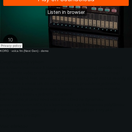
KORG
·
volca fm (Next Gen) - demo
Dvojnásobný výkon
So 6 hlasmi (namiesto 3 hlasov svojho predchodcu) prináša nová
volca fm do vašej produkcie nový svet harmonických možností.
Teraz je možné hrať, sekvencovať alebo arpegiovať zložité akordy až
so 6 hlasmi a vniesť tak do vašej hudobnej produkcie jedinečnú
príchuť. Už žiadny nedostatok hlasov pri sekvencovaní melódie,
harmónie a basov v jednom zariadení!
Okrem toho je teraz nová volca fm citlivá na dynamiku
prostredníctvom MIDI, čo v kombinácii s jej 6-hlasovou polyfóniou
poskytuje oveľa expresívnejší a detailnejší zážitok z hry ako
kedykoľvek predtým.
Viac efektov